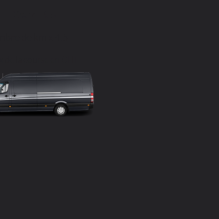
Grand Bus
nbre de km x 4.5
=
ix de la course en CHF