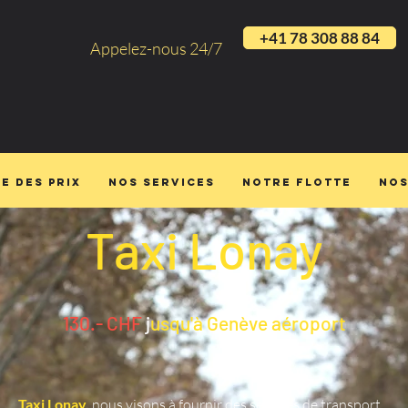
+41 78 308 88 84
Appelez-nous 24/7
te des prix
Nos services
Notre flotte
Nos
Taxi Lonay
130.- CHF
j
usqu'à Genève aéroport
Taxi Lonay
,
nous visons à fournir des services de transport