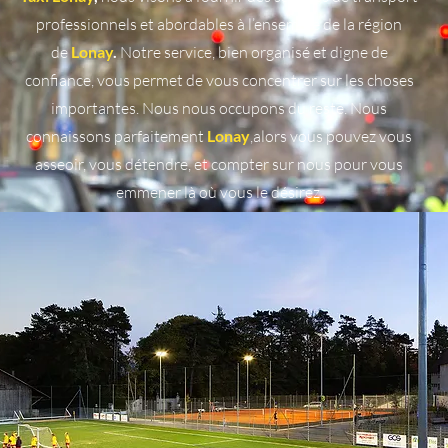
professionnels et abordables à l’ensemble de la région
de
Lonay
.
Notre service, bien organisé et digne de
confiance, vous permet de vous concentrer sur les choses
importantes. Nous nous occupons du reste. Nous
connaissons parfaitement
Lonay
,alors vous pouvez vous
asseoir, vous détendre, et compter sur nous pour vous
emmener là où vous le désirez.