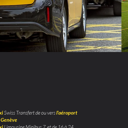
xi
Swiss Transfert de ou vers
l'aéroport
 Genève
xi
Limousine Minibus 7 et de 16 à 24