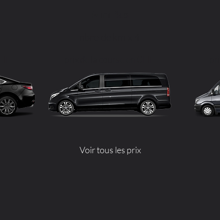
Mini Bus
nbre de km x 4
=
CHF
prix de la course en CHF
pr
Voir tous les prix