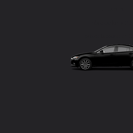
Limousine
nbre de km x 2.5
=
prix de la course en 