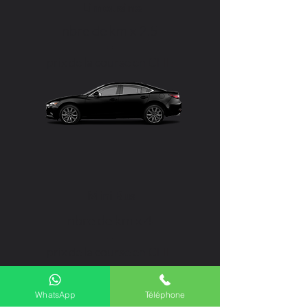
Limousine
nbre de km x 2.5
=
prix de la course en CHF
Mini Bus
nbre de km x 4
=
prix de la course en CHF
WhatsApp
Téléphone