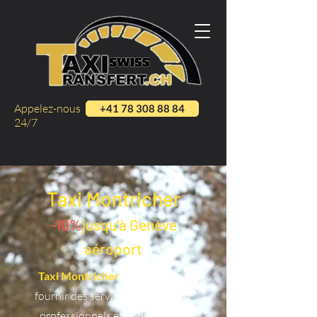
Appelez-nous
+41 78 308 88 84
24/7
Taxi Montricher
-10%
jusqu'à Genève
aéroport
Taxi Montricher
, nous visons à
fournir des services de transport
professionnels et abordables à