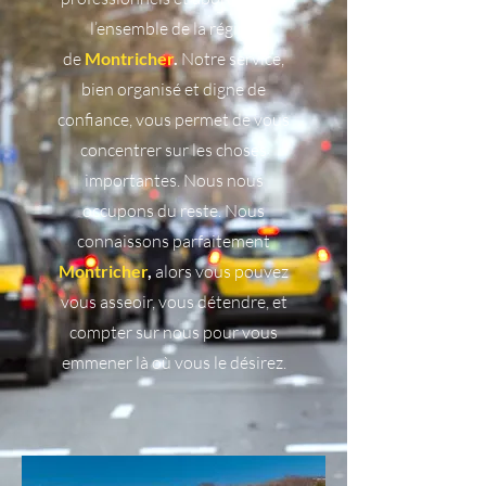
l’ensemble de la région
de
Montricher
.
Notre service,
bien organisé et digne de
confiance, vous permet de vous
concentrer sur les choses
importantes. Nous nous
occupons du reste. Nous
connaissons parfaitement
Montricher
,
alors vous pouvez
vous asseoir, vous détendre, et
compter sur nous pour vous
emmener là où vous le désirez.